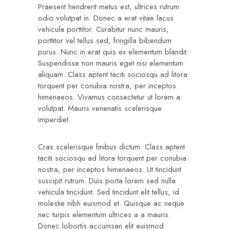
Praesent hendrerit metus est, ultrices rutrum
odio volutpat in. Donec a erat vitae lacus
vehicula porttitor. Curabitur nunc mauris,
porttitor vel tellus sed, fringilla bibendum
purus. Nunc in erat quis ex elementum blandit.
Suspendisse non mauris eget nisi elementum
aliquam. Class aptent taciti sociosqu ad litora
torquent per conubia nostra, per inceptos
himenaeos. Vivamus consectetur ut lorem a
volutpat. Mauris venenatis scelerisque
imperdiet.
Cras scelerisque finibus dictum. Class aptent
taciti sociosqu ad litora torquent per conubia
nostra, per inceptos himenaeos. Ut tincidunt
suscipit rutrum. Duis porta lorem sed nulla
vehicula tincidunt. Sed tincidunt elit tellus, id
molestie nibh euismod et. Quisque ac neque
nec turpis elementum ultrices a a mauris.
Donec lobortis accumsan elit euismod