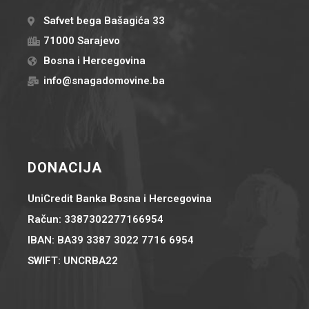
Safvet bega Bašagića 33
71000 Sarajevo
Bosna i Hercegovina
info@snagadomovine.ba
DONACIJA
UniCredit Banka Bosna i Hercegovina
Račun: 3387302277166954
IBAN: BA39 3387 3022 7716 6954
SWIFT: UNCRBA22